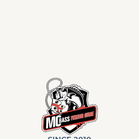
Price list
Lago
Omodeo
MC BASS - FISHING GUIDE