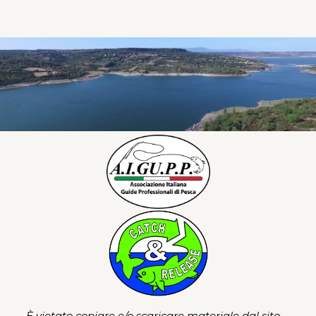
È vietato copiare e/o scaricare materiale dal sito -